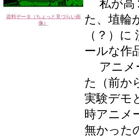
私が高２
た、埴輪
資料データ（ちょっと見づらい画
像）
（？）に
ールな作
アニメー
た（前か
実験デモ
時アニメ
無かった