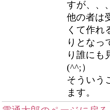
すが、、
他の者は
くて作れ
りとなっ
り誰にも
(^^;）
そういう
ます。