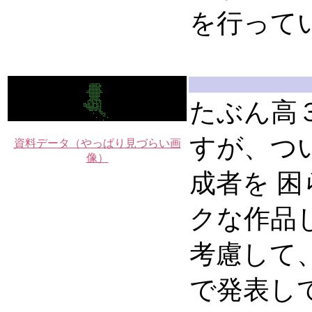
を行って
たぶん高
すが、つ
資料データ（やっぱり見づらい画
像）
成者を 
クな作品じ
考慮して
で発表し